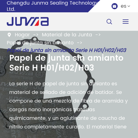
Chengdu Junma Sealing Technology Co.,
es


Ltd.


Hogar
Material de la Junta

Papel de junta sin amianto
Papel de junta sin amianto Serie H H01/H02/H03
Papel de junta sin amianto
Serie H H01/H02/H03
La serie H de papel de junta sin amianto es
material de sellado de adición de batidor. Se
compone de una mezcla de fibra de aramida y
cargas nano inorgánicas tratadas
químicamente, y un aglutinante de caucho de
nitrilo completamente curado. El material tiene
una excelente resistencia mecánica,