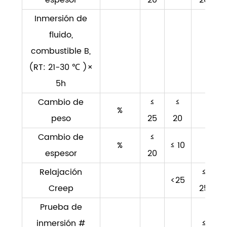
Inmersión de
fluido,
combustible B,
(RT: 21-30 ℃ )×
5h
Cambio de
≤
≤
%
peso
25
20
Cambio de
≤
%
≤ 10
espesor
20
Relajación
≤
<25
Creep
25
Prueba de
inmersión #
≤