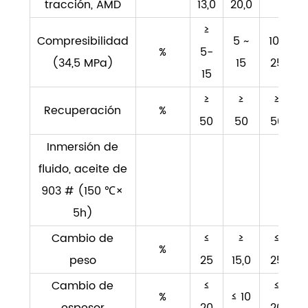
tracción, AMD
13,0
20,0
≥
Compresibilidad
5 ~
10-
%
5-
(34,5 MPa)
15
25
15
≥
≥
≥
Recuperación
%
50
50
50
Inmersión de
fluido, aceite de
903 # (150 ℃×
5h)
Cambio de
≤
≥
≤
%
peso
25
15,0
25
Cambio de
≤
≤
%
≤ 10
espesor
20
20