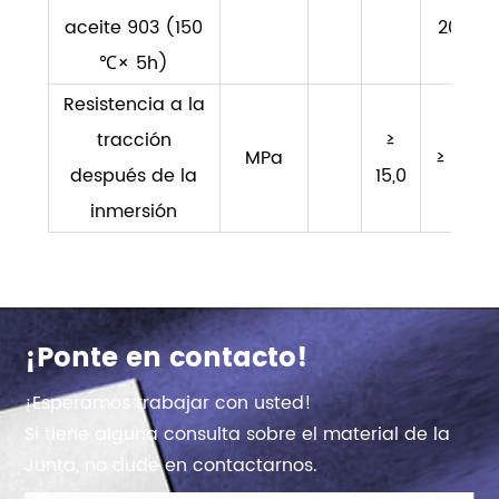
aceite 903 (150
20
℃× 5h)
Resistencia a la
tracción
≥
MPa
≥ 7
después de la
15,0
inmersión
¡Ponte en contacto!
¡Esperamos trabajar con usted!
Si tiene alguna consulta sobre el material de la
Junta, no dude en contactarnos.