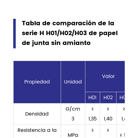
Tabla de comparación de la
serie H H01/H02/H03 de papel
de junta sin amianto
Valor
Propiedad
Unidad
H01
H02
H03
G/cm
≥
≥
≥
Densidad
3
1,35
1,40
1,4
Resistencia a la
≥
≥
MPa
≥ 14