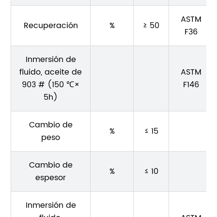
ASTM
Recuperación
%
≥ 50
F36
Inmersión de
fluido, aceite de
ASTM
903 # (150 ℃×
F146
5h)
Cambio de
%
≤ 15
peso
Cambio de
%
≤ 10
espesor
Inmersión de