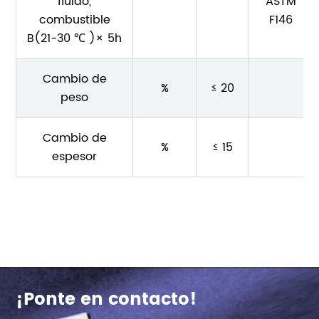
fluido,
ASTM
combustible
F146
B(21-30 ℃ )× 5h
Cambio de
%
≤ 20
peso
Cambio de
%
≤ 15
espesor
¡Ponte en contacto!