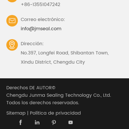
+86-13551047242
Correo electrónico:

info@jmseal.com
Dirección:

No.397, Longfei Road, Shibantan Town,
Xindu District, Chengdu City
Derechos DE AUTOR©
Chengdu Junma Sealing Technology Co., Ltd.
Todos los derechos reservados.
Sitemap
|
Política de privacidad



