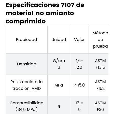
Especificaciones 7107 de
material no amianto
comprimido
Método
Propiedad
Unidad
Valor
de
prueba
G/cm
1,6-
ASTM
Densidad
3
2,0
F1315
Resistencia a la
ASTM
MPa
≥ 15,0
tracción, AMD
F152
Compresibilidad
12 ±
ASTM
%
(34,5 MPa)
5
F36