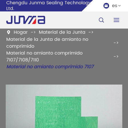
Chengdu Junma Sealing Technology Co.,
es


Ltd.


Hogar
Material de la Junta

Material de la Junta de amianto no
comprimido
Material no amianto comprimido
7107/7108/7110
Material no amianto comprimido 7107