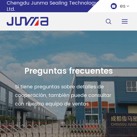
Chengdu Junma Sealing Technology Co.,
es


Ltd.


Preguntas frecuentes
Si tiene preguntas sobre detalles de
cooperación, también puede consultar
con nuestro equipo de ventas.